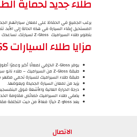
طلاء جديد لحماية الطلاء
يرغب الجميع في الحفاظ على لمعان سياراتهم الجديدة
المستحيل إبقاء السيارة في هذه الحالة إلى الأبد. تت
بتطوير طلاء السيراميك Z-Gloss لسيارتك. نساعدك على حماية سياراتك من خلال تطبيق حماية الطلاء على الجزء الخارجي للسيارة.
مزايا طلاء السيارات Z-GLOSS
يوفر Z-Gloss الخزفي لمعانًا أكبر وعمرًا أطول وحماية أقوى ويضيف خصائص مقاومة للماء.
طبقة Z-Gloss من السيراميك – طلاء نانو سيراميك متبلور شديد الصلابة وقوي للغاية يوفر أقوى وأطول حماية لسطح السيارة.
طبقة طلاء السيراميك للسيارة تحمي مظهر س
يزيد من لمعان السيارة الجديدة ويعوضها.
درجة الحرارة العالية والأشعة فوق البنفسجية
يضفي طلاء السيراميك خصائص مقاومة الخدو
يعد Z-gloss خيارًا فعالاً من حيث التكلفة مقارنةً بتكلفة استرداد الصدأ والتآكل والتلف ، بما في ذلك إصلاح طلاء السيارة الذي قد تتحمله لاحقًا.
الاتصال