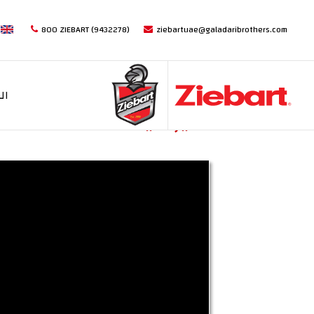
sh
800 ZIEBART (9432278)
ziebartuae@galadaribrothers.com
ال
سيراميك Z-GLOSS®