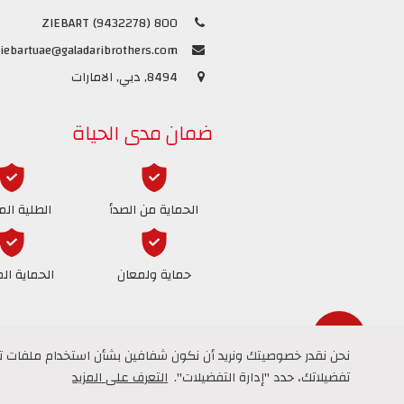
800 ZIEBART (9432278)
iebartuae@galadaribrothers.com
8494, دبي, الامارات
ضمان مدى الحياة
الحماية من الصدأ
الطلية الم
حماية ولمعان
الحماية ال
نحن نقدر خصوصيتك ونريد أن نكون شفافين بشأن استخدام ملفات تعري
نحن نقدر خصوصيتك ونريد أن نكون شفافين بشأن استخدام ملفات تعري
تفضيلاتك، حدد "إدارة التفضيلات".
تفضيلاتك، حدد "إدارة التفضيلات".
التعرف على المزيد
التعرف على المزيد
Message Us
حقوق النشر © 2026
ZIEBART UAE – NO.1 IN CAR CARE
كل الحقوق محفوظة