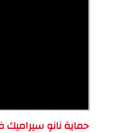
حماية نانو سيراميك ف