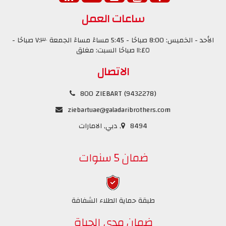
ساعات العمل
الأحد - الخميس: 8:00 صباحًا - 5:45 مساءً مساءً الجمعة ٧:٣٠ صباحًا -
١١:٤٥ صباحًا السبت: مغلق
الاتصال
800 ZIEBART (9432278)
ziebartuae@galadaribrothers.com
8494, دبي, الامارات
ضمان 5 سنوات
طبقة حماية الطلاء الشفافة
ضمان مدى الحياة