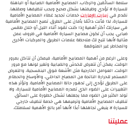
سلامة السائقين والركاب. المصابيح الأمامية الضبابية أو الباهتة
للسيارة لا تؤدي وظيفتها بشكل صحيح ويجب تنظيفها وصقلها.
نقدم في
زيبارت الإمارات
خدمات تجديد غطاء المصابيح الأمامية
للسيارة، لذا فأنت دائمًا بأمان على الطرق. تصبح المصابيح الأمامية
في سيارتك أكثر أهمية إذا كنت تقود أثناء الليل أو خلال طقس
ضبابي. يجب أن تكون مصابيح السيارة الأمامية في ظروف عمل
مثالية لأنها تتيح لك ملاحظة علامات الطريق والمركبات الأخرى
والمخاطر غير المتوقعة
وعلى الرغم من أهمية المصابيح الأمامية، فيمكن أن تتآكل بمرور
الوقت. يمكن أن تتعرض للخدش والضبابية وتغير لونها مع مرور
الوقت. العوامل الخارجية مثل الأشعة فوق البنفسجية، والتعرض
المستمر للحرارة الناتجة من المصباح الداخلي، والأوساخ والحطام
على الطريق تؤدي إلى تدهور حالة المصابيح الأمامية. وتؤثر هذه
التغييرات على الضوء الذي تصدره المصابيح الأمامية للسيارة، ولا
تولد الكثير من الضوء مما يجعلها تشكل خطورة على السائق.
تنظيف المصابيح الأمامية وترميمها هي خدمة تنظيف خارجي
للسيارة لا ينبغي تجاهلها أبدًا لأنها أمر بالغ الأهمية لسلامتك.
عمليتنا