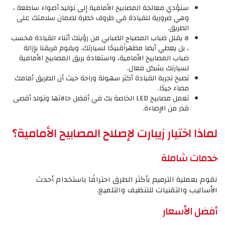
ستؤدي معالجة المصابيح الأمامية إلى توليد أضواء ساطعة ،
وهي ضرورية للقيادة في ظروف خطرة لضمان سلامتك على
الطريق.
لا يقلل ضباب المصباح الضبابي من رؤيتك أثناء القيادة فحسب
، بل يعطي أيضا مظهراًقبيحًا لسيارتك. ويقوم فريقنا بإزالة
ضباب المصابيح الأمامية، واستعادة بريق المصابيح الأمامية
لسيارتك بشكل فعال.
تصبح تجربة القيادة أكثر سهولة وراحة حيث أن الطريق أمامك
مضاء جيدًا.
تعمل مصابيح LED الخاصة بك في أفضل حالاتها وتولد أقصى
قدر من الإضاءة.
لماذا اختيار زيبارت لإصلاح المصابيح الأمامية؟
خدمات شاملة
نقوم بعملية الترميم بأكثر الطرق احترافًا باستخدام أحدث
الأساليب والتقنيات للتنظيف والتلميع.
أفضل الأسعار