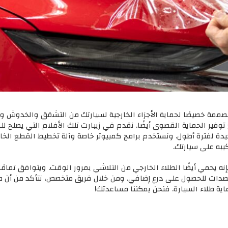
ر أفلام حماية الطلاء، وهي اختصار لـ PPF ، مصممة خصيصًا لحماية الأجزاء الخارجية لسيارتك من ا
 مع توفير الحماية القصوى أيضًا. نقدم في زيبارت تلك الأفلام التي يصلح
دة لفترة أطول. ونستخدم برامج كمبيوتر خاصة وآلة تخطيط القطع الخاصة
يبه على سيارتك.
 يحمي أيضًا الطلاء الخارجي من التلاشي بمرور الوقت. ويتوافق تمامًا
لمصدات للحصول على درع إضافي. ومن خلال فريق متخصص، نتأكد من أن طل
اية طلاء السيارة. فنحن يمكننا مساعدتك!