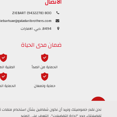
الاتصال
800 ZIEBART (9432278)
iebartuae@galadaribrothers.com
8494, دبي, الامارات
ضمان مدى الحياة
الحماية من الصدأ
الطلية الم
حماية ولمعان
الحماية ال
نحن نقدر خصوصيتك ونريد أن نكون شفافين بشأن استخدام ملفات تعري
نحن نقدر خصوصيتك ونريد أن نكون شفافين بشأن استخدام ملفات تعري
تفضيلاتك، حدد "إدارة التفضيلات".
تفضيلاتك، حدد "إدارة التفضيلات".
التعرف على المزيد
التعرف على المزيد