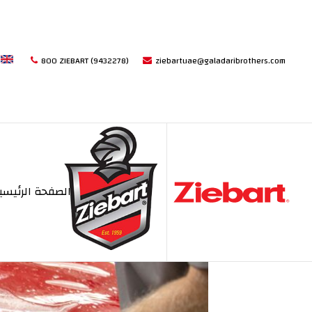
sh
800 ZIEBART (9432278)
ziebartuae@galadaribrothers.com
طبقة حماية الطلاء ا
الصفحة الرئيسي