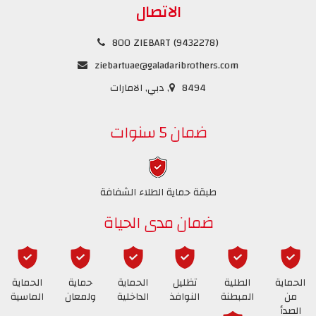
الاتصال
800 ZIEBART (9432278)
ziebartuae@galadaribrothers.com
8494, دبي, الامارات
ضمان 5 سنوات
طبقة حماية الطلاء الشفافة
ضمان مدى الحياة
الحماية
الطلية
تظليل
الحماية
حماية
الحماية
من
المبطنة
النوافذ
الداخلية
ولمعان
الماسية
الصدأ