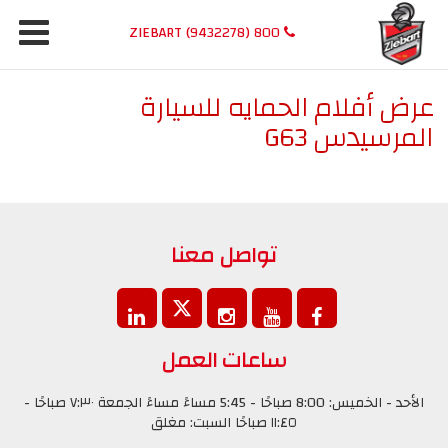
800 ZIEBART (9432278)
عرض أفلام الحمايه للسيارة
المرسيدس G63
تواصل معنا
ساعات العمل
الأحد - الخميس: 8:00 صباحًا - 5:45 مساءً مساءً الجمعة ٧:٣٠ صباحًا -
١١:٤٥ صباحًا السبت: مغلق